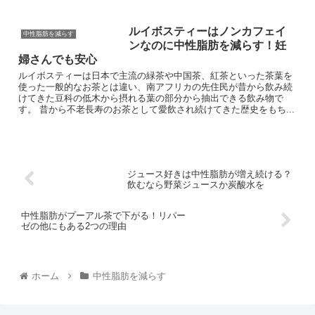
ルイボスティーはノンカフェイ
中性脂肪を減らす
ンなのに中性脂肪を減らす！妊
婦さんでも安心
ルイボスティーは日本で主流の緑茶や中国茶、紅茶といった茶葉を
使った一般的なお茶とは違い、南アフリカの先住民が昔から飲み続
けてきた豆科の低木から摂れる葉の部分から抽出できる飲み物で
す。 昔から不老長寿のお茶として愛飲され続けてきた歴史をもち...
ジュース好きは中性脂肪が増え続ける？
飲むなら野菜ジュースか炭酸水を
中性脂肪がプーアル茶で下がる！リパー
ゼの他にもある2つの理由
ホーム
中性脂肪を減らす