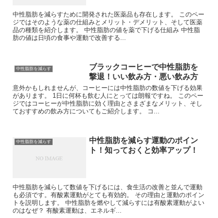
中性脂肪を減らすために開発された医薬品も存在します。 このペー
ジではそのような薬の仕組みとメリット・デメリット、そして医薬
品の種類を紹介します。 中性脂肪の値を薬で下げる仕組み 中性脂
肪の値は日頃の食事や運動で改善する...
ブラックコーヒーで中性脂肪を
中性脂肪を減らす
撃退！いい飲み方・悪い飲み方
意外かもしれませんが、コーヒーには中性脂肪の数値を下げる効果
があります。 1日に何杯も飲む人にとっては朗報ですね。 このペー
ジではコーヒーが中性脂肪に効く理由とさまざまなメリット、そし
ておすすめの飲み方についてもご紹介します。 コ...
中性脂肪を減らす運動のポイン
中性脂肪を減らす
ト！知っておくと効率アップ！
中性脂肪を減らして数値を下げるには、食生活の改善と並んで運動
も必須です。有酸素運動がとても有効的。 その理由と運動のポイン
トを説明します。 中性脂肪を燃やして減らすには有酸素運動がよい
のはなぜ？ 有酸素運動は、エネルギ...