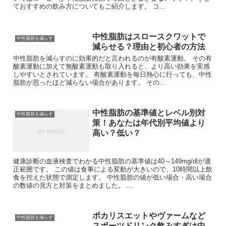
ておすすめの飲み方についてもご紹介します。 コ...
中性脂肪はスロースクワットで
中性脂肪を減らす
減らせる？理由と初心者の方法
中性脂肪を減らすのに効果的だと言われるのが有酸素運動。 その有
酸素運動に加えて無酸素運動も取り入れると、より高い効果を実感
しやすいとされています。 有酸素運動を毎日熱心に行っても、中性
脂肪が思ったほど減らない場合があります。 その...
中性脂肪の基準値とレベル別対
中性脂肪を減らす
策！あなたは年代別平均値より
高い？低い？
健康診断の血液検査でわかる中性脂肪の基準値は40～149mg/dlが適
正範囲です。 この値は食事による変動が大きいので、10時間以上飲
食を控えた状態で測定します。 中性脂肪の値が低い場合・高い場合
の数値の見方と対策をまとめました。 ...
ポカリスエットやヴァームなど
中性脂肪を減らす
スポーツドリンク飲みすぎは中