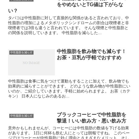
をやめないとTG値は下がらな
い？
タバコは中性脂肪に対して直接的な関係があると言われており、中
性脂肪の増加によるメタボリックシンドロームの割合は喫煙者と非
喫煙者では3倍も違うと言われています。 そんな喫煙と中性脂肪と
の関係を説明していきます。 中性脂肪を減らした...
中性脂肪を飲み物でも減らす！
中性脂肪を減らす
お茶・豆乳が手軽でおすすめ
中性脂肪は食事に気をつけて運動もすることに加えて、飲み物でも
効果的に減らすことができます。 どのような飲み物が中性脂肪にい
いのか、ご紹介していきます。手軽に始められますよ。 お茶（カテ
キン） 日本人になじみのあるお...
ブラックコーヒーで中性脂肪を
中性脂肪を減らす
撃退！いい飲み方・悪い飲み方
意外かもしれませんが、コーヒーには中性脂肪の数値を下げる効果
があります。 1日に何杯も飲む人にとっては朗報ですね。 このペー
ジではコーヒーが中性脂肪に効く理由とさまざまなメリット、そし